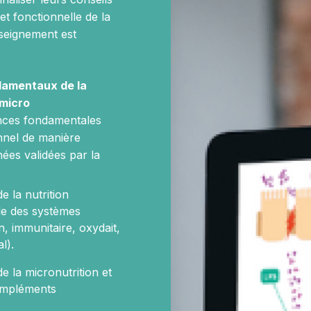
t fonctionnelle de la
nseignement est
ndamentaux de la
micro
nces fondamentales
onnel de manière
nées validées par la
e la nutrition
le des systèmes
n, immunitaire, oxydait,
l).
e la micronutrition et
ompléments