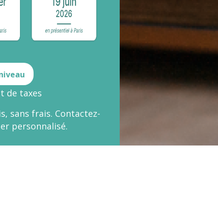
 niveau
t de taxes
s, sans frais.
Contactez-
er personnalisé.