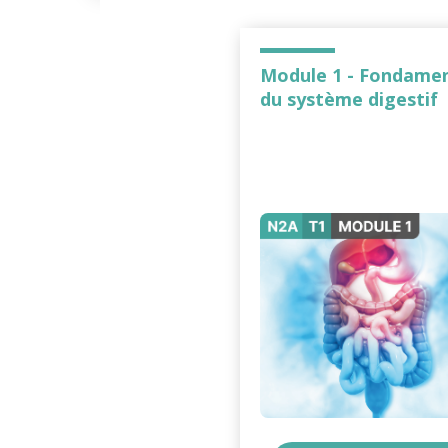
Module 1 - Fondame
du système digestif
système digesti
fondamentaux du
système digestif