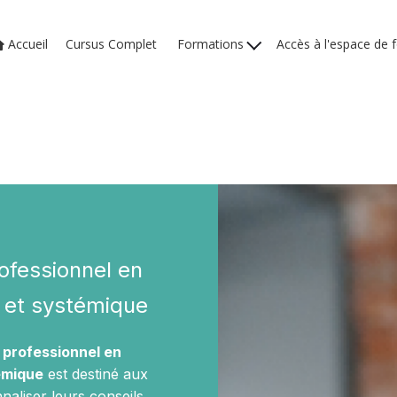
Accueil
Cursus Complet
Formations
Accès à l'espace de 
rofessionnel en
e et systémique
l professionnel en
témique
est destiné aux
aliser leurs conseils