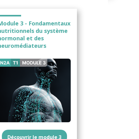
Module 3 - Fondamentaux
nutritionnels du système
hormonal et des
neuromédiateurs
Découvrir le module 3