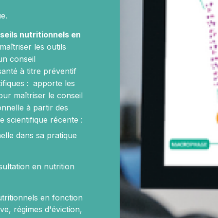
e.
eils nutritionnels en
aîtriser les outils
'un conseil
anté à titre préventif
ifiques :
apporte les
r maîtriser le conseil
nnelle à partir des
e scientifique récente :
nelle dans sa pratique
ltation en nutrition
tritionnels en fonction
ive, régimes d'éviction,