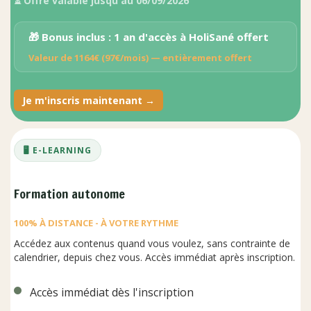
⏳ Offre valable jusqu'au 06/09/2026
🎁 Bonus inclus :
1 an d'accès à HoliSané offert
Valeur de 1164€ (97€/mois) — entièrement offert
Je m'inscris maintenant →
🖥️ E-LEARNING
Formation autonome
100% À DISTANCE - À VOTRE RYTHME
Accédez aux contenus quand vous voulez, sans contrainte de
calendrier, depuis chez vous. Accès immédiat après inscription.
Accès immédiat dès l'inscription