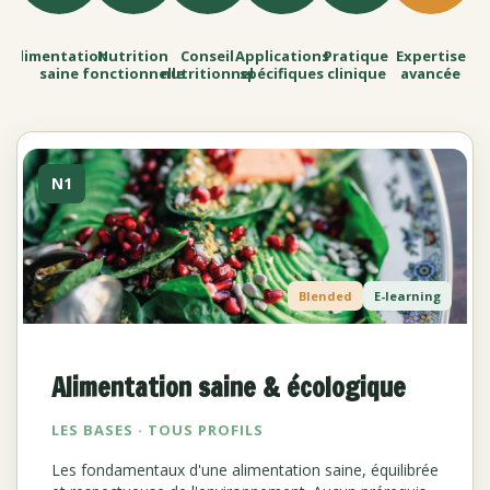
Alimentation
Nutrition
Conseil
Applications
Pratique
Expertise
saine
fonctionnelle
nutritionnel
spécifiques
clinique
avancée
N1
Blended
E-learning
Alimentation saine & écologique
LES BASES · TOUS PROFILS
Les fondamentaux d'une alimentation saine, équilibrée