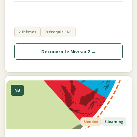
2 thèmes
Prérequis : N1
Découvrir le Niveau 2 →
N3
Blended
E-learning