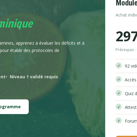
Module
Achat indi
minique
29
tamines, apprenez à évaluer les déficits et à
Prérequis :
pour établir des protocoles de
92 vi
ent
Niveau 1 validé requis
Accès
Quiz d
programme
Attes
Forum