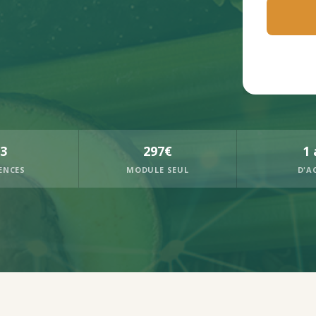
3
297€
1 
ENCES
MODULE SEUL
D'A