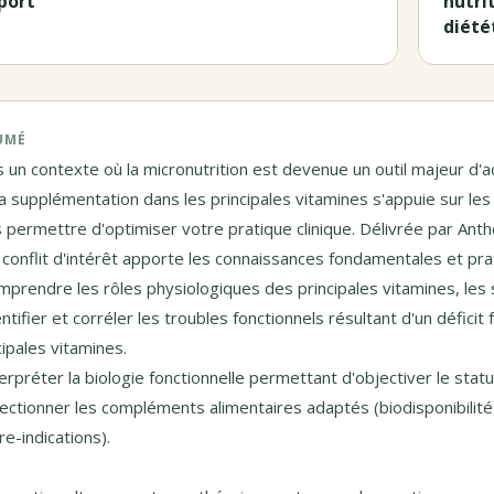
port
nutri
diété
UMÉ
 un contexte où la micronutrition est devenue un outil majeur d'
la supplémentation dans les principales vitamines s'appuie sur le
 permettre d'optimiser votre pratique clinique. Délivrée par An
 conflit d'intérêt apporte les connaissances fondamentales et pra
mprendre les rôles physiologiques des principales vitamines, les s
entifier et corréler les troubles fonctionnels résultant d'un défici
cipales vitamines.
terpréter la biologie fonctionnelle permettant d'objectiver le stat
lectionner les compléments alimentaires adaptés (biodisponibilité
re-indications).