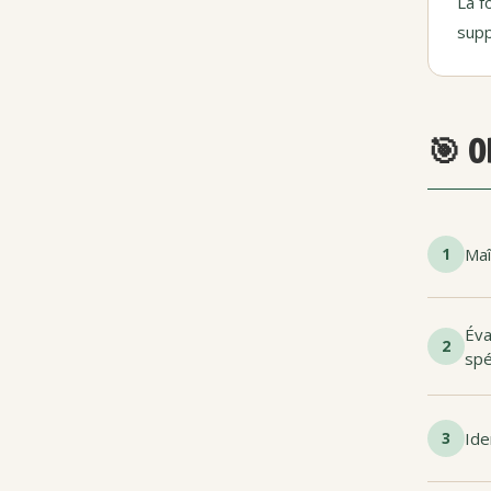
La f
supp
🎯 O
1
Maî
Éva
2
spé
3
Ide