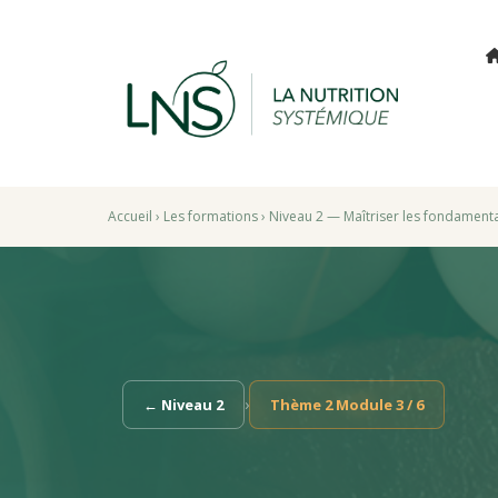
Accueil
›
Les formations
›
Niveau 2 — Maîtriser les fondament
›
← Niveau 2
Thème 2 Module 3 / 6