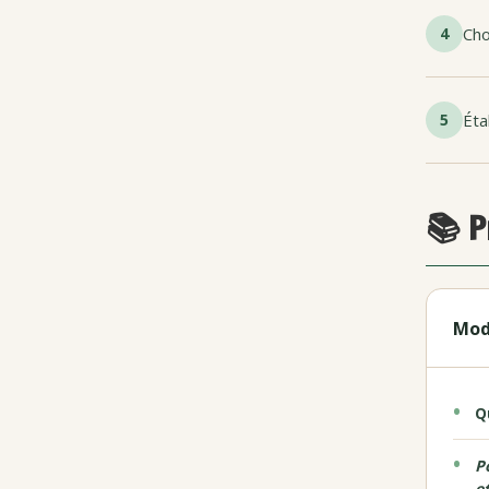
4
Cho
5
Éta
📚 P
Mod
Q
P
e