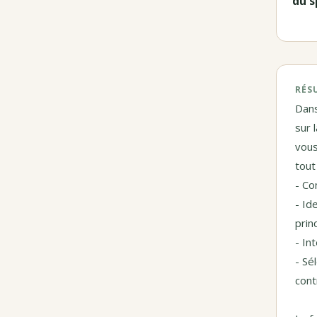
du s
RÉS
Dans
sur 
vous
tout
- Co
- Id
prin
- In
- Sé
cont