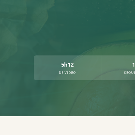
5h12
1
DE VIDÉO
SÉQU