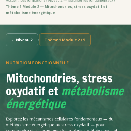
Accueil
›
Les formations
›
Niveau 2 — Maîtriser les fondamentaux
›
Thème 1 Module 2 — Mitochondries, stress oxydatif et
métabolisme énergétique
›
← Niveau 2
Thème 1 Module 2 / 5
NUTRITION FONCTIONNELLE
Mitochondries, stress
oxydatif et
métabolisme
énergétique
Explorez les mécanismes cellulaires fondamentaux — du
métabolisme énergétique au stress oxydatif — pour
comprendre et accompagner les maladies métaboliques et