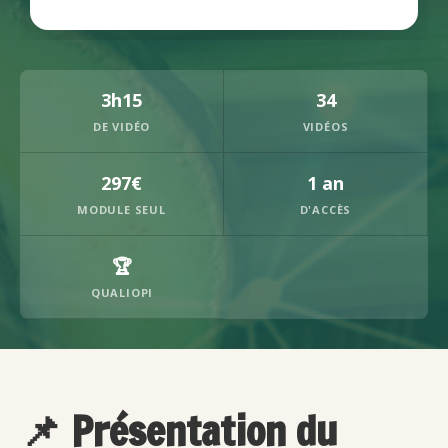
3h15
34
DE VIDÉO
VIDÉOS
297€
1 an
MODULE SEUL
D'ACCÈS
🏆
QUALIOPI
📌 Présentation du