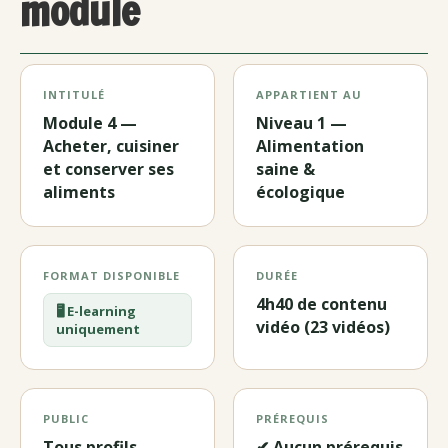
module
INTITULÉ
APPARTIENT AU
Module 4 —
Niveau 1 —
Acheter, cuisiner
Alimentation
et conserver ses
saine &
aliments
écologique
FORMAT DISPONIBLE
DURÉE
4h40 de contenu
🖥️ E-learning
vidéo (23 vidéos)
uniquement
PUBLIC
PRÉREQUIS
Tous profils —
✔ Aucun prérequis