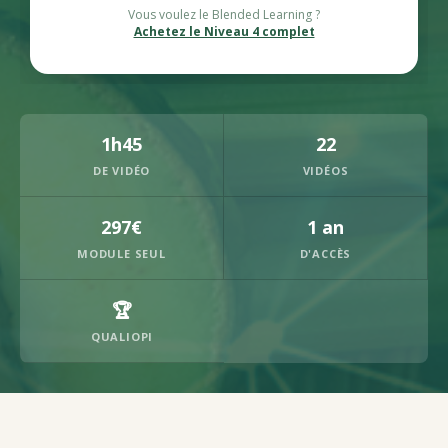
Vous voulez le Blended Learning ?
Achetez le Niveau 4 complet
1h45
22
DE VIDÉO
VIDÉOS
297€
1 an
MODULE SEUL
D'ACCÈS
🏆
QUALIOPI