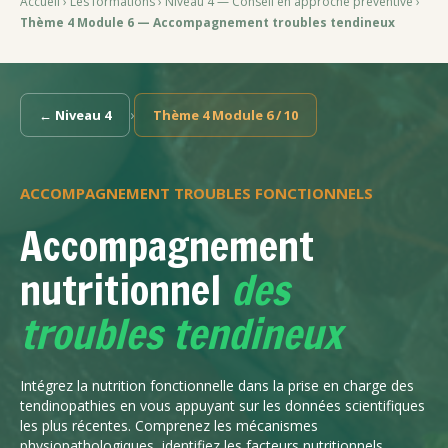
Accueil
›
Les formations
›
Niveau 4 — Conseil en approche préventive
›
Thème 4 Module 6 — Accompagnement troubles tendineux
›
← Niveau 4
Thème 4 Module 6 / 10
ACCOMPAGNEMENT TROUBLES FONCTIONNELS
Accompagnement
nutritionnel
des
troubles tendineux
Intégrez la nutrition fonctionnelle dans la prise en charge des
tendinopathies en vous appuyant sur les données scientifiques
les plus récentes. Comprenez les mécanismes
physiopathologiques, identifiez les facteurs nutritionnels