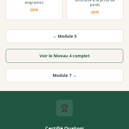
difficulté à la prise de
migraines
poids
297€
297€
← Module 5
Voir le Niveau 4 complet
Module 7 →
🏆
Certifié Qualiopi