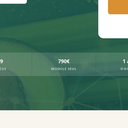
9
790€
1 
ÉOS
MODULE SEUL
D'A