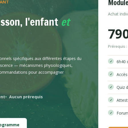
Module
FANT
Achat indi
sson, l'enfant
et
79
Prérequis :
nnels spécifiques aux différentes étapes du
6h40 
olescence — mécanismes physiologiques,
 recommandations pour accompagner
Accès
Quiz d
ent
Aucun prérequis
Attes
Forum
programme