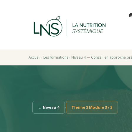
Accueil
›
Les formations
›
Niveau 4 — Conseil en approche pré
›
← Niveau 4
Thème 3 Module 3 / 3