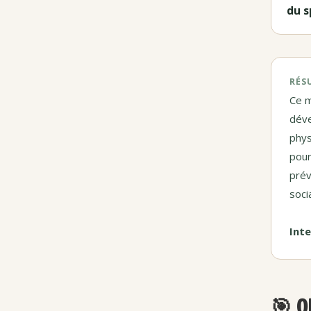
du s
RÉS
Ce m
déve
phys
pour
prév
socia
Inte
🎯 O