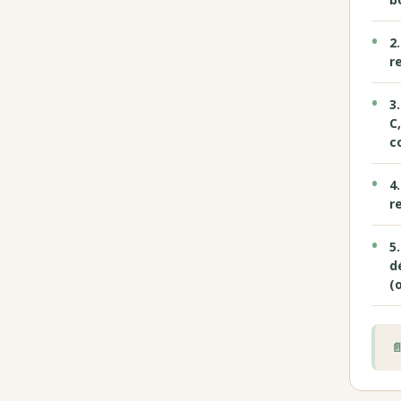
2
r
3
C
c
4
r
5
d
(
