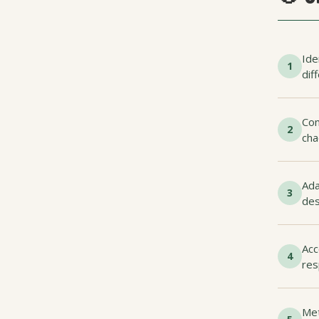
Ide
1
dif
Com
2
cha
Ada
3
des
Acc
4
res
Met