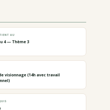
TIENT AU
au 4 — Thème 3
de visionnage (14h avec travail
nnel)
QUIS
n