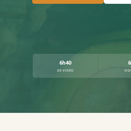
6h40
6
DE VIDÉO
VID