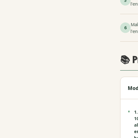
5
l'e
Maî
6
l'e
📚 P
Mod
1
1
a
e
b