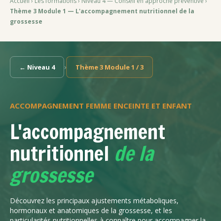
Accueil
›
Les formations
›
Niveau 4 — Conseil en approche préventive
›
Thème 3 Module 1 — L'accompagnement nutritionnel de la
grossesse
›
← Niveau 4
Thème 3 Module 1 / 3
ACCOMPAGNEMENT FEMME ENCEINTE ET ENFANT
L'accompagnement
nutritionnel
de la
grossesse
Découvrez les principaux ajustements métaboliques,
hormonaux et anatomiques de la grossesse, et les
particularités nutritionnelles à connaître pour accompagner la