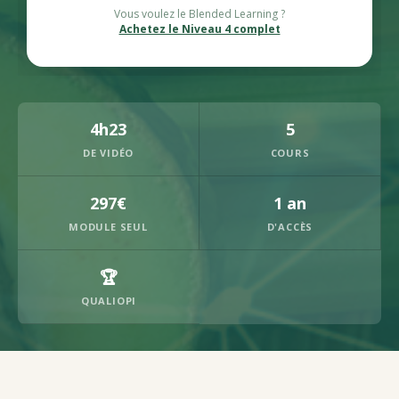
Vous voulez le Blended Learning ?
Achetez le Niveau 4 complet
4h23
5
DE VIDÉO
COURS
297€
1 an
MODULE SEUL
D'ACCÈS
🏆
QUALIOPI