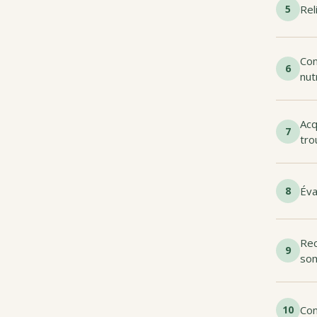
5
Rel
Con
6
nut
Acq
7
tro
8
Éva
Rec
9
so
10
Con