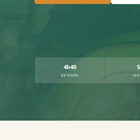
4h40
5
DE VIDÉO
VID