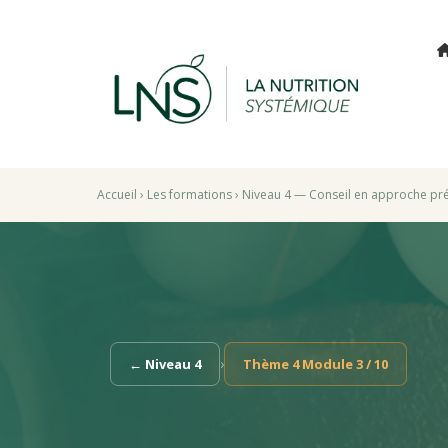
Accueil
›
Les formations
›
Niveau 4 — Conseil en approche pré
›
← Niveau 4
Thème 4 Module 3 / 10