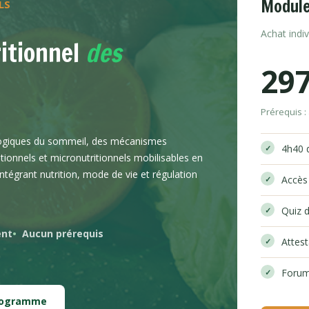
Module
LS
Achat indi
itionnel
des
29
Prérequis :
ogiques du sommeil, des mécanismes
4h40 
itionnels et micronutritionnels mobilisables en
tégrant nutrition, mode de vie et régulation
Accès
Quiz d
ent
Aucun prérequis
Attes
Forum
programme