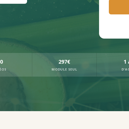
0
297€
1 
ÉOS
MODULE SEUL
D'A