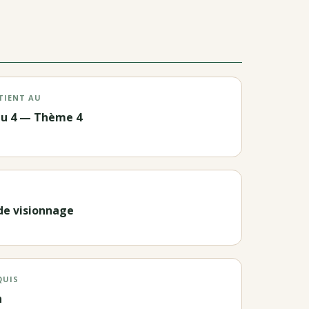
TIENT AU
au 4 — Thème 4
de visionnage
QUIS
n