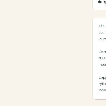
du s
RÉS
Les 
leur
Ce m
du s
mobi
L'ap
ryth
indi