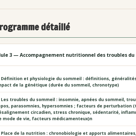
rogramme détaillé
ule 3 — Accompagnement nutritionnel des troubles du
. Définition et physiologie du sommeil : définitions, généralit
mpact de la génétique (durée du sommeil, chronotype)
. Les troubles du sommeil : insomnie, apnées du sommeil, tro
epos, parasomnies, hypersomnies ; facteurs de perturbation 
ésalignement circadien, stress chronique, sédentarité, infla
e mode de vie, facteurs médicamenteux)n
. Place de la nutrition : chronobiologie et apports alimentair