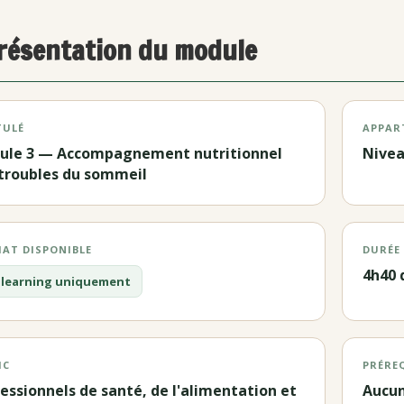
résentation du module
TULÉ
APPAR
ule 3 — Accompagnement nutritionnel
Nive
troubles du sommeil
AT DISPONIBLE
DURÉE
4h40 
 E-learning uniquement
IC
PRÉRE
essionnels de santé, de l'alimentation et
Aucu