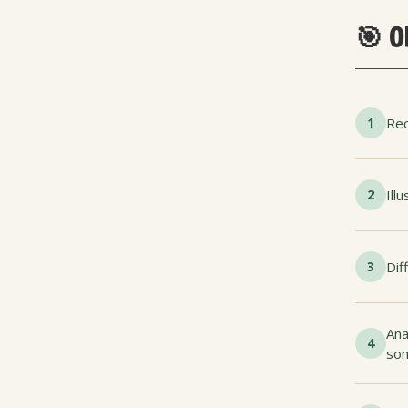
🎯 O
1
Rec
2
Ill
3
Dif
Ana
4
so