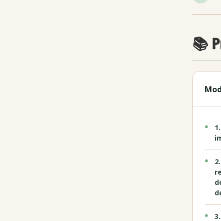
📚 P
Mod
1
i
2
r
d
d
3