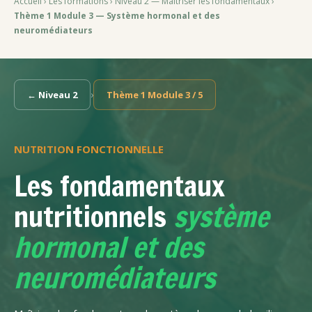
Accueil
›
Les formations
›
Niveau 2 — Maîtriser les fondamentaux
›
Thème 1 Module 3 — Système hormonal et des
neuromédiateurs
›
← Niveau 2
Thème 1 Module 3 / 5
NUTRITION FONCTIONNELLE
Les fondamentaux
nutritionnels
système
hormonal et des
neuromédiateurs