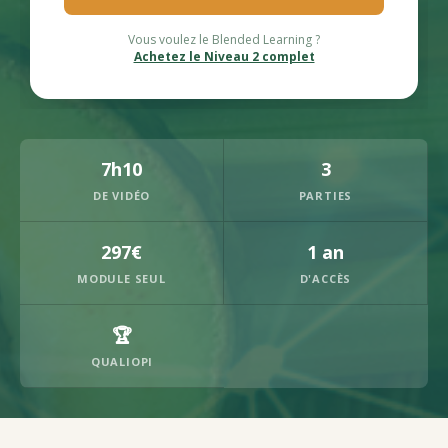
Vous voulez le Blended Learning ?
Achetez le Niveau 2 complet
7h10
3
DE VIDÉO
PARTIES
297€
1 an
MODULE SEUL
D'ACCÈS
🏆
QUALIOPI