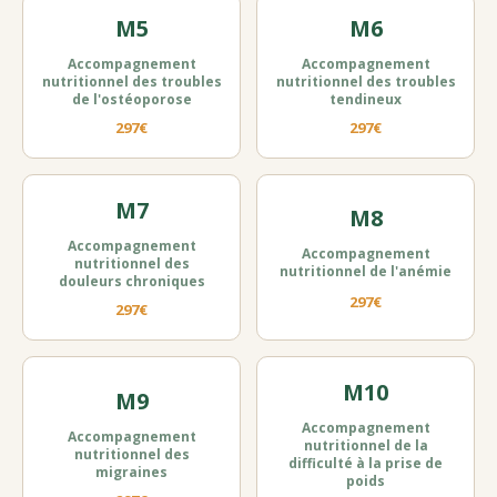
M5
M6
Accompagnement
Accompagnement
nutritionnel des troubles
nutritionnel des troubles
de l'ostéoporose
tendineux
297€
297€
M7
M8
Accompagnement
Accompagnement
nutritionnel des
nutritionnel de l'anémie
douleurs chroniques
297€
297€
M10
M9
Accompagnement
Accompagnement
nutritionnel de la
nutritionnel des
difficulté à la prise de
migraines
poids