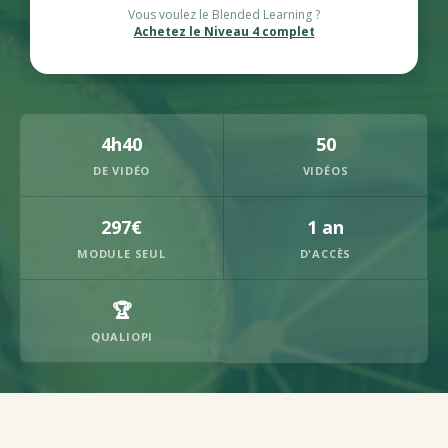
Vous voulez le Blended Learning ?
Achetez le Niveau 4 complet
4h40
50
DE VIDÉO
VIDÉOS
297€
1 an
MODULE SEUL
D'ACCÈS
🏆
QUALIOPI