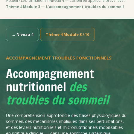
Accueil
›
Les formations
›
Niveau 4 — Conseil en approche préventive
›
Thème 4 Module 3 — L'accompagnement troubles du sommeil
›
← Niveau 4
Thème 4 Module 3 / 10
ACCOMPAGNEMENT TROUBLES FONCTIONNELS
Accompagnement
nutritionnel
des
troubles du sommeil
Une compréhension approfondie des bases physiologiques du
sommeil, des mécanismes impliqués dans ses perturbations,
et des leviers nutritionnels et micronutritionnels mobilisables
en pratique clinique — dans une approche systémique