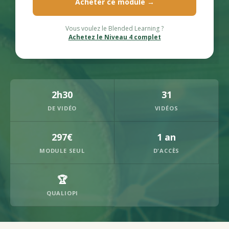
Acheter ce module →
Vous voulez le Blended Learning ?
Achetez le Niveau 4 complet
2h30
31
DE VIDÉO
VIDÉOS
297€
1 an
MODULE SEUL
D'ACCÈS
🏆
QUALIOPI