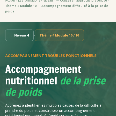
Accueil
›
Les formations
›
Niveau 4 — Conseil en approche préventive
›
Thème 4 Module 10 — Accompagnement difficulté à la prise de
poids
›
← Niveau 4
Thème 4 Module 10 / 10
ACCOMPAGNEMENT TROUBLES FONCTIONNELS
Accompagnement
nutritionnel
de la prise
de poids
Apprenez à identifier les multiples causes de la difficulté à
prendre du poids et construisez un accompagnement
nutritionnel personnalisé, fondé sur les mécanismes