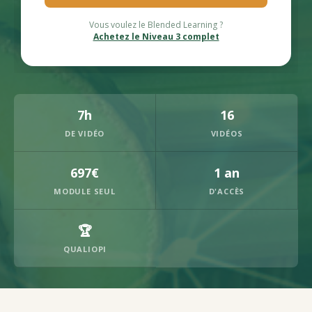
Vous voulez le Blended Learning ?
Achetez le Niveau 3 complet
7h
16
DE VIDÉO
VIDÉOS
697€
1 an
MODULE SEUL
D'ACCÈS
🏆
QUALIOPI