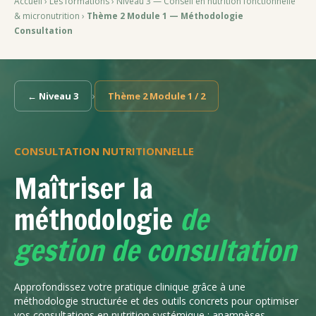
Accueil
›
Les formations
›
Niveau 3 — Conseil en nutrition fonctionnelle
& micronutrition
›
Thème 2 Module 1 — Méthodologie
Consultation
›
← Niveau 3
Thème 2 Module 1 / 2
CONSULTATION NUTRITIONNELLE
Maîtriser la
méthodologie
de
gestion de consultation
Approfondissez votre pratique clinique grâce à une
méthodologie structurée et des outils concrets pour optimiser
vos consultations en nutrition systémique : anamnèses,