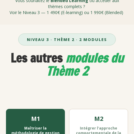
Vous souhaitez le
Blended Learning
ou accéder aux
thèmes complets ?
Voir le Niveau 3 — 1 490€ (E-learning) ou 1 990€ (Blended)
NIVEAU 3 · THÈME 2 · 2 MODULES
Les autres
modules du
Thème 2
M1
M2
Maîtriser la
Intégrer l'approche
méthodologie de gestion
comportementale de la