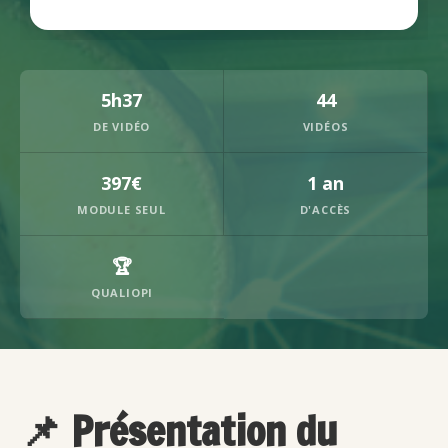
5h37
44
DE VIDÉO
VIDÉOS
397€
1 an
MODULE SEUL
D'ACCÈS
🏆
QUALIOPI
📌 Présentation du